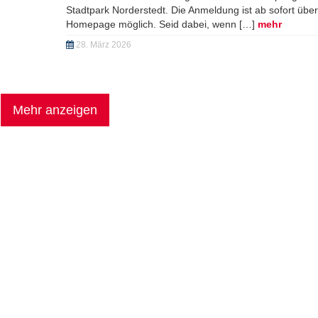
regionalen Aktionen in allen Kreisen. Wir sind mit dem 1
ell müssen
Norderstedt Triathlon powered by Stadtwerke Gruppe d
eider
Gemeinsam wollen wir in Schleswig-Holstein mehr Mens
Bewegung bringen, neue Zielgruppen erreichen und da
mehr
02. Juli 2026
nser
ust auf
svoller
ergie,
Anmeldung geöffnet – sichere dir deinen
Startplatz!
Bis zum Start des 19. Norderstedt Triathlons powered b