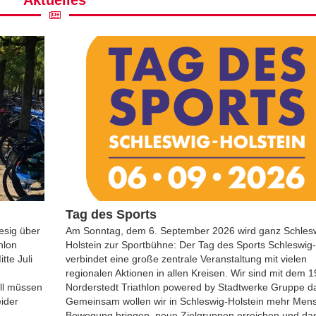
BESTE:R ATHLET:IN –
NORDERSTEDTER S
2026
Norderstedter Sportwoche
be Triathleten*innen,