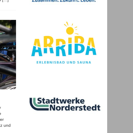
Partner
wig-
Holstein