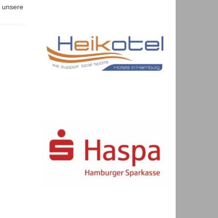
9.
abei.
chen in
s […]
y