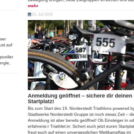
Stadtwerke Norderstedt Gruppe findet am 06. September 2026 statt.
Aktuelles
Tag des Sports
iesig über
Am Sonntag, dem 6. September 2026 wird ganz Schles
hlon
Holstein zur Sportbühne: Der Tag des Sports Schleswig-
tte Juli
verbindet eine große zentrale Veranstaltung mit vielen