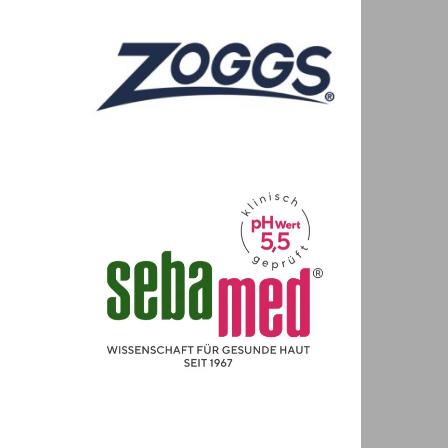
e
der
tz und
r unsere