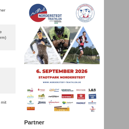
ner
e
irm)
 mit
Partner